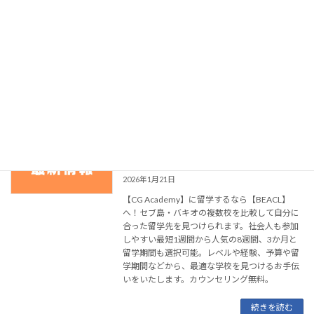
較してあなたに合った留学先を見つけられま
す。社会人も参加しやすい最短1週間から人気
の8週間、3か月と留学期間も選択可能。レベル
や経験、予算や留学期間などから、最適な学校
を見つけるお手伝いをいたします。カウンセリ
ング無料。
続きを読む
【CG Academy】スパルタの規則がより
お知らせ
厳しくなる、という悲報！？【むしろ朗
報】
2026年1月21日
【CG Academy】に留学するなら【BEACL】
へ！セブ島・バキオの複数校を比較して自分に
合った留学先を見つけられます。社会人も参加
しやすい最短1週間から人気の8週間、3か月と
留学期間も選択可能。レベルや経験、予算や留
学期間などから、最適な学校を見つけるお手伝
いをいたします。カウンセリング無料。
続きを読む