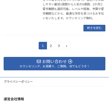
しやすい最短1週間から人気の8週間、3か月と
留学期間も選択可能。レベルや経験、予算や留
学期間などから、最適な学校を見つけるお手伝
いをいたします。カウンセリング無料。
続きを読む
投
1
2
3
»
固
固
固
定
定
定
稿
ペ
ペ
ペ
ー
ー
ー
の
お問い合わせ
ジ
ジ
ジ
カウンセリング、お見積り、ご質問。 何でもどうぞ！
ペ
ー
プライバシーポリシー
ジ
送
運営会社情報
り