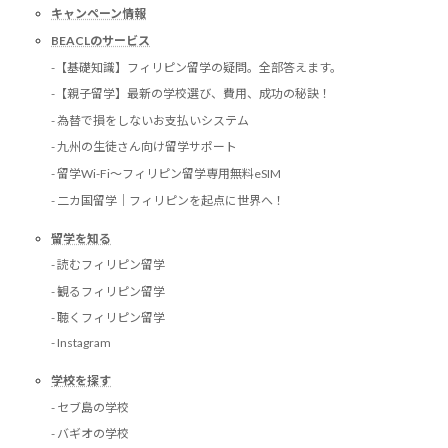
キャンペーン情報
BEACLのサービス
-【基礎知識】フィリピン留学の疑問。全部答えます。
-【親子留学】最新の学校選び、費用、成功の秘訣！
- 為替で損をしないお支払いシステム
- 九州の生徒さん向け留学サポート
- 留学Wi-Fi〜フィリピン留学専用無料eSIM
- 二カ国留学｜フィリピンを起点に世界へ！
留学を知る
- 読むフィリピン留学
- 観るフィリピン留学
- 聴くフィリピン留学
- Instagram
学校を探す
- セブ島の学校
- バギオの学校