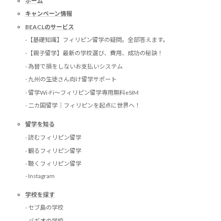
ホーム
キャンペーン情報
BEACLのサービス
-【基礎知識】フィリピン留学の疑問。全部答えます。
-【親子留学】最新の学校選び、費用、成功の秘訣！
- 為替で損をしないお支払いシステム
- 九州の生徒さん向け留学サポート
- 留学Wi-Fi〜フィリピン留学専用無料eSIM
- 二カ国留学｜フィリピンを起点に世界へ！
留学を知る
- 読むフィリピン留学
- 観るフィリピン留学
- 聴くフィリピン留学
- Instagram
学校を探す
- セブ島の学校
- バギオの学校