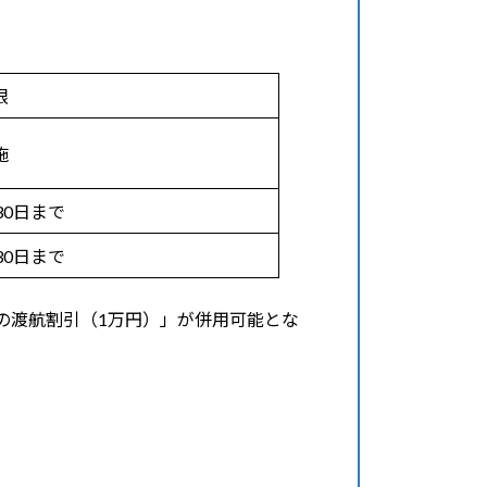
限
施
30日まで
30日まで
降の渡航割引（1万円）」が併用可能とな