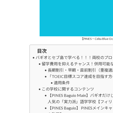
【PINES・Cebu B
目次
バギオとセブ島で学べる！！！両校のプロ
留学費用を抑えるチャンス！併用可能
長期割引・早期・直前割引（重複適
「TOEIC目標スコア達成を目指す
適用条件
この学校に関するコンテンツ
【PINES Baguio Main】バギ
人気の「実力派」語学学校【フィリピ
【PINES Baguio】 PINESメ