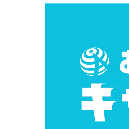
更
新
日
時
: