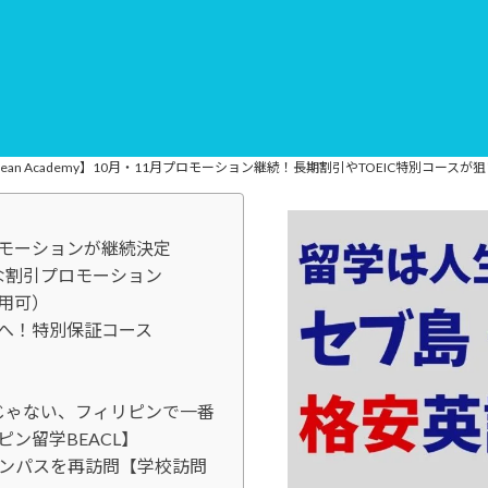
lue Ocean Academy】10月・11月プロモーション継続！長期割引やTOEIC特別コー
モーションが継続決定
な割引プロモーション
用可）
方へ！特別保証コース
オだけじゃない、フィリピンで一番
ン留学BEACL】
インキャンパスを再訪問【学校訪問