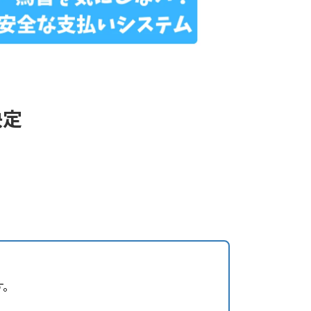
決定
！
す。