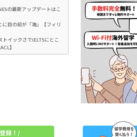
INESの最新アップデートはこ
my】ほんとに目の前が「海」【フィリ
校的なストイックさでIELTSにとこ
ACL】