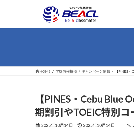
コ
ナ
ン
ビ
テ
ゲ
ン
ー
ツ
シ
へ
ョ
ス
ン
キ
に
ッ
移
プ
動
HOME
学校情報投稿
キャンペーン情報
【PINES
【PINES・Cebu Bl
期割引やTOEIC特別
最
2025年10月14日
2025年10月14日
Yor
終