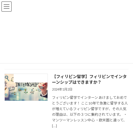
コ
ナ
ン
ビ
テ
ゲ
ン
ー
ツ
シ
へ
ョ
MK Education
ス
ン
キ
に
ッ
移
プ
動
HOME
MK Education
【フィリピン留学】フィリピンでインタ
読むフィリピン留学
ーンシップはできますか？
2024年1月2日
フィリピン留学でインターン あけましておめで
とうございます！ ここ10年で急激に留学する人
が増えているフィリピン留学ですが、その人気
の理由は、以下の３つに集約されています。 ・
マンツーマンレッスン中心 ・欧米圏と違って、
[…]