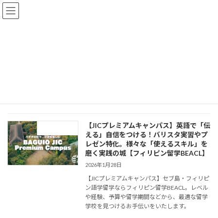
コ
ナ
ン
ビ
テ
ゲ
ン
ー
ツ
シ
へ
ョ
JIC Premium
ス
ン
キ
に
ッ
移
プ
動
HOME
JIC Premium
【JICプレミアムキャンパス】英語で「伝
バギオの学校
える」自信をつける！バリスタ実習やプ
レゼン特化。様々な「使えるスキル」を
磨く実践の城【フィリピン留学BEACL】
2026年1月28日
【JICプレミアムキャンパス】セブ島・フィリピ
ン語学留学ならフィリピン留学BEACL。レベル
や経験、予算や留学期間などから、最適な留学
学校を見つけるお手伝いをいたします。