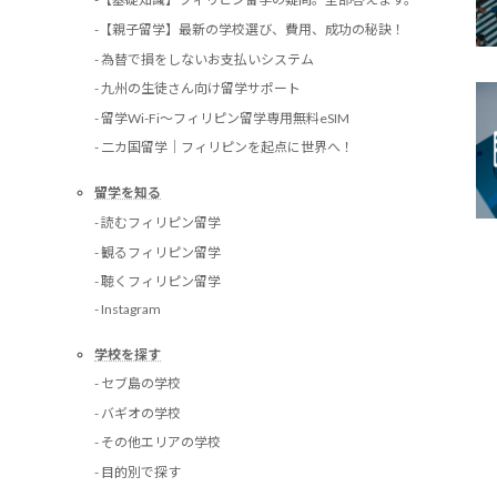
-【親子留学】最新の学校選び、費用、成功の秘訣！
- 為替で損をしないお支払いシステム
- 九州の生徒さん向け留学サポート
- 留学Wi-Fi〜フィリピン留学専用無料eSIM
- 二カ国留学｜フィリピンを起点に世界へ！
留学を知る
- 読むフィリピン留学
- 観るフィリピン留学
- 聴くフィリピン留学
- Instagram
学校を探す
- セブ島の学校
- バギオの学校
- その他エリアの学校
- 目的別で探す