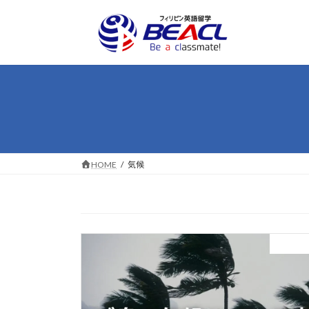
コ
ナ
ン
ビ
テ
ゲ
ン
ー
ツ
シ
へ
ョ
ス
ン
キ
に
ッ
移
プ
動
HOME
気候
読むフィ