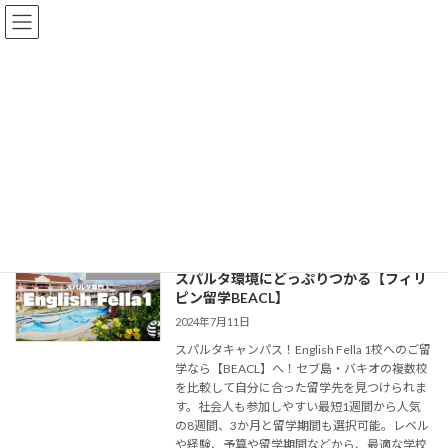
コ
ナ
ン
ビ
テ
ゲ
ン
ー
ツ
シ
へ
ョ
キャンパス型
ス
ン
キ
に
ッ
移
プ
動
HOME
キャンパス型
【English Fella 1】郊外型キャンパスで
セブの学校
スパルタ環境にどっぷりつかる【フィリ
ピン留学BEACL】
2024年7月11日
スパルタキャンパス！English Fella 1校へのご留
学なら【BEACL】へ！セブ島・バキオの複数校
を比較して自分に合った留学先を見つけられま
す。社会人も参加しやすい最短1週間から人気
の8週間、3か月と留学期間も選択可能。レベル
や経験、予算や留学期間などから、最適な学校