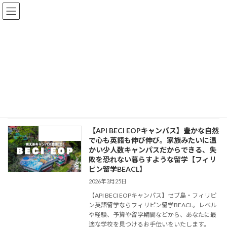
コ
ナ
ン
ビ
テ
ゲ
ン
ー
ツ
シ
へ
ョ
BECI EOP
ス
ン
キ
に
ッ
移
プ
動
HOME
BECI EOP
【API BECI EOPキャンパス】豊かな自然
バギオの学校
で心も英語も伸び伸び。家族みたいに温
かい少人数キャンパスだからできる、失
敗を恐れない暮らすような留学【フィリ
ピン留学BEACL】
2026年3月25日
【API BECI EOPキャンパス】セブ島・フィリピ
ン英語留学ならフィリピン留学BEACL。レベル
や経験、予算や留学期間などから、あなたに最
適な学校を見つけるお手伝いをいたします。