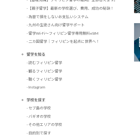
-【親子留学】最新の学校選び、費用、成功の秘訣！
- 為替で損をしないお支払いシステム
- 九州の生徒さん向け留学サポート
- 留学Wi-Fi〜フィリピン留学専用無料eSIM
- 二カ国留学｜フィリピンを起点に世界へ！
留学を知る
- 読むフィリピン留学
- 観るフィリピン留学
- 聴くフィリピン留学
- Instagram
学校を探す
- セブ島の学校
- バギオの学校
- その他エリアの学校
- 目的別で探す