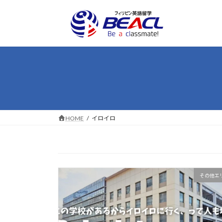
コ
ナ
ン
ビ
テ
ゲ
ン
ー
ツ
シ
へ
ョ
ス
ン
キ
に
ッ
移
プ
動
HOME
イロイロ
その他エ