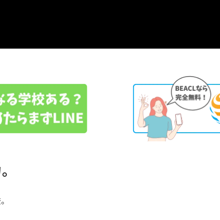
力。
校。