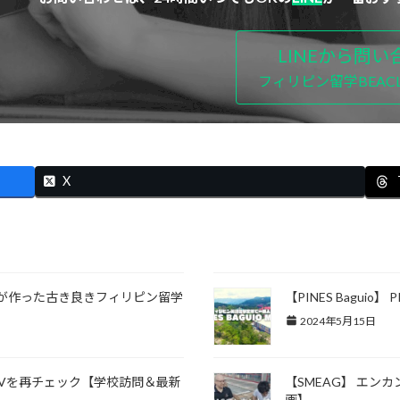
LINEから問い
フィリピン留学BEACL
X
人が作った古き良きフィリピン留学
【PINES Bagu
2024年5月15日
気！EVを再チェック【学校訪問＆最新
【SMEAG】 エ
画】