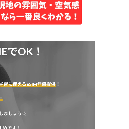
EでOK！
学習に使えるeSIM無償提供
！
！
しましょう☆
すめです！