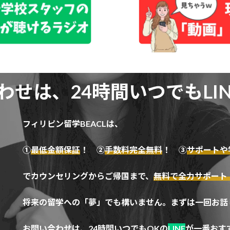
わせは、24時間いつでもLIN
フィリピン留学BEACLは、
①
最低金額保証
！
②
手数料完全無料
！ ③
サポートや
でカウンセリングからご帰国まで、
無料で全力サポート
将来の留学への「夢」でも構いません。まずは一回お話
お問い合わせは、24時間いつでもOKの
LINE
が一番おす