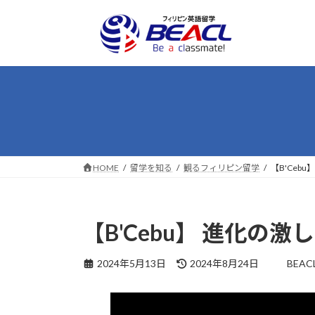
コ
ナ
ン
ビ
テ
ゲ
ン
ー
ツ
シ
へ
ョ
ス
ン
キ
に
ッ
移
プ
動
HOME
留学を知る
観るフィリピン留学
【B'Ceb
【B'Cebu】 進化の
最
2024年5月13日
2024年8月24日
BEAC
終
更
新