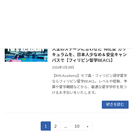
や経験、予算や留学期間などから、あなたに最
適な学校を見つけるお手伝いをいたします。
続きを読む
【IMS Academy】学生、社会人だけじゃ
セブの学校
ない。ママも、シニアも、ワーホリも、
人生のステージに合わせた“特化型”カリ
キュラムを、日本人少なめ＆安全キャン
パスで【フィリピン留学BEACL】
2026年1月28日
【IMS Academy】セブ島・フィリピン語学留学
ならフィリピン留学BEACL。レベルや経験、予
算や留学期間などから、最適な留学学校を見つ
けるお手伝いをいたします。
続きを読む
投
1
2
…
10
»
固
固
固
定
定
定